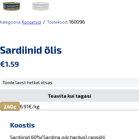
/
160096
Kategooria:
Konservid
Tootekood:
Sardiinid õlis
€
1.59
Toode laost hetkel otsas
Teavita kui tagasi
240g
6.91
€/kg
Koostis
Sardiinid 60%(Sardina pilchardus),rapsiõli