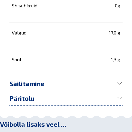
Sh suhkruid
0g
Valgud
17,0 g
Sool
1,3 g
Säilitamine
Päritolu
Võibolla lisaks veel ...