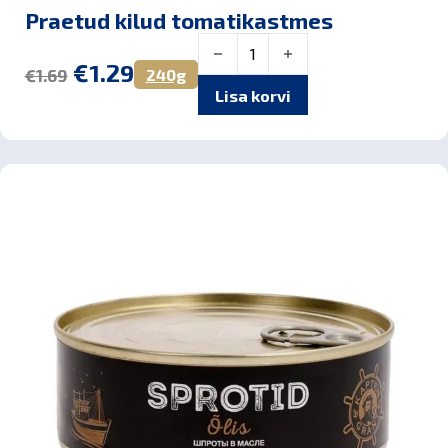
Praetud kilud tomatikastmes
Praetud kilud tomatikastmes kogu
Algne hind oli: €1.69.
Praegune hind on: €1.29.
€
1.29
240g
€
1.69
Lisa korvi