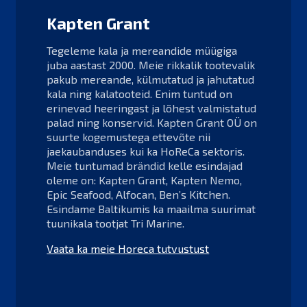
Kapten Grant
Tegeleme kala ja mereandide müügiga
juba aastast 2000. Meie rikkalik tootevalik
pakub mereande, külmutatud ja jahutatud
kala ning kalatooteid. Enim tuntud on
erinevad heeringast ja lõhest valmistatud
palad ning konservid. Kapten Grant OÜ on
suurte kogemustega ettevõte nii
jaekaubanduses kui ka HoReCa sektoris.
Meie tuntumad brändid kelle esindajad
oleme on: Kapten Grant, Kapten Nemo,
Epic Seafood, Alfocan, Ben’s Kitchen.
Esindame Baltikumis ka maailma suurimat
tuunikala tootjat Tri Marine.
Vaata ka meie Horeca tutvustust