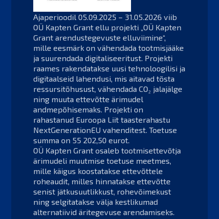
Ajaperioodil 05.09.2025 – 31.05.2026 viib
OÜ Kapten Grant ellu projekti „OÜ Kapten
Grant arendustegevuste elluviimine“,
mille eesmärk on vähendada tootmisjääke
ja suurendada digitaliseeritust. Projekti
raames rakendatakse uusi tehnoloogilisi ja
digitaalseid lahendusi, mis aitavad tõsta
ressursitõhusust, vähendada CO₂ jalajälge
ning muuta ettevõtte ärimudel
andmepõhisemaks. Projekti on
rahastanud Euroopa Liit taasterahastu
NextGenerationEU vahenditest. Toetuse
summa on 55 202,50 eurot.
OÜ Kapten Grant osaleb tootmisettevõtja
ärimudeli muutmise toetuse meetmes,
mille käigus koostatakse ettevõttele
roheaudit, milles hinnatakse ettevõtte
senist jätkusuutlikkust, rohevõimekust
ning selgitatakse välja kestlikumad
alternatiivid äritegevuse arendamiseks.