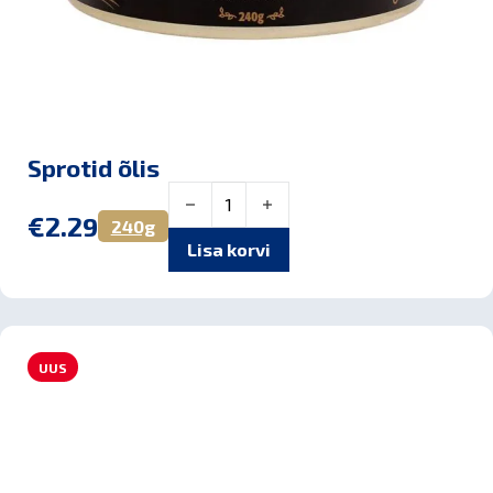
Sprotid õlis
Sprotid õlis kogus
€
2.29
240g
Lisa korvi
UUS