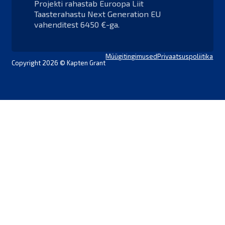
Projekti rahastab Euroopa Liit
Taasterahastu Next Generation EU
vahenditest 6450 €-ga.
Müügitingimused
Privaatsuspoliitika
Copyright 2026 © Kapten Grant