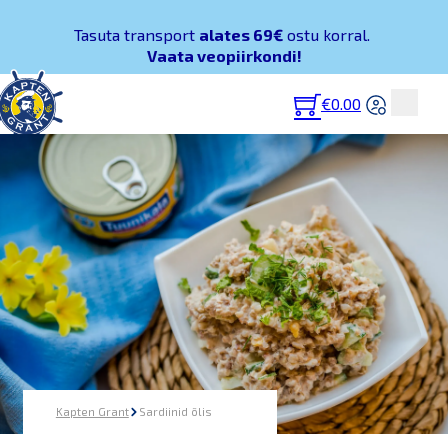
Tasuta transport
alates 69€
ostu korral.
Vaata veopiirkondi!
€
0.00
Kapten Grant
Sardiinid õlis