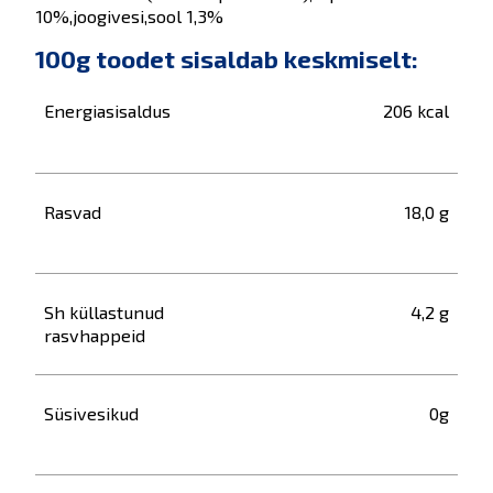
10%,joogivesi,sool 1,3%
100g toodet sisaldab keskmiselt:
Energiasisaldus
206 kcal
Rasvad
18,0 g
Sh küllastunud
4,2 g
rasvhappeid
Süsivesikud
0g