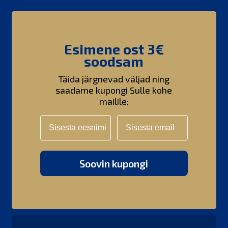
Esimene ost 3€
soodsam
Täida järgnevad väljad ning
saadame kupongi Sulle kohe
mailile:
Eesnimi
Email
Soovin kupongi